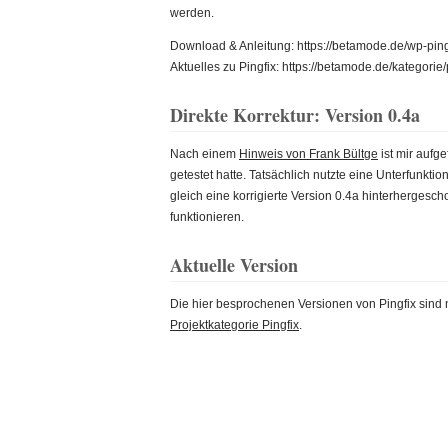
werden.
Download & Anleitung: https://betamode.de/wp-ping
Aktuelles zu Pingfix: https://betamode.de/kategorie/
Direkte Korrektur: Version 0.4a
Nach einem
Hinweis von Frank Bültge
ist mir aufge
getestet hatte. Tatsächlich nutzte eine Unterfunkt
gleich eine korrigierte Version 0.4a hinterhergesc
funktionieren.
Aktuelle Version
Die hier besprochenen Versionen von Pingfix sind nic
Projektkategorie Pingfix
.