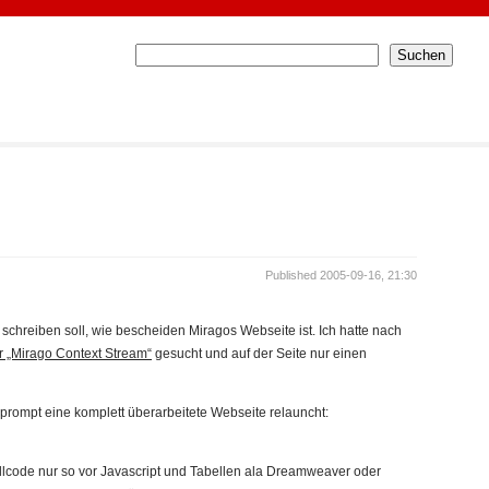
Published 2005-09-16, 21:30
schreiben soll, wie bescheiden Miragos Webseite ist. Ich hatte nach
r „Mirago Context Stream“
gesucht und auf der Seite nur einen
 prompt eine komplett überarbeitete Webseite relauncht:
ellcode nur so vor Javascript und Tabellen ala Dreamweaver oder