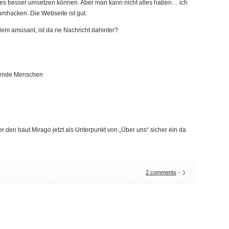
iges besser umsetzen können. Aber man kann nicht alles haben… ich
rumhacken. Die Webseite ist gut.
zdem amüsant, ist da ne Nachricht dahinter?
erende Menschen
r den baut Mirago jetzt als Unterpunkt von „Über uns“ sicher ein da
2 comments
- :)