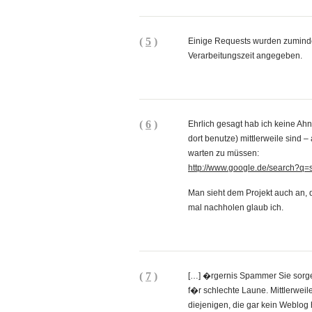
(
5
)
Einige Requests wurden zuminde
Verarbeitungszeit angegeben.
(
6
)
Ehrlich gesagt hab ich keine Ah
dort benutze) mittlerweile sind 
warten zu müssen:
http://www.google.de/search?
Man sieht dem Projekt auch an, 
mal nachholen glaub ich.
(
7
)
[…] �rgernis Spammer Sie sorge
f�r schlechte Laune. Mittlerwei
diejenigen, die gar kein Weblog