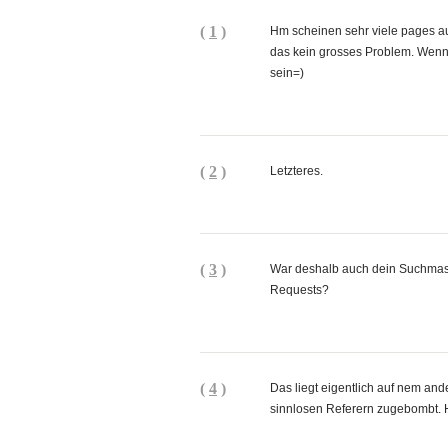
(
1
)
Hm scheinen sehr viele pages au
das kein grosses Problem. Wen
sein=)
(
2
)
Letzteres.
(
3
)
War deshalb auch dein Suchmasc
Requests?
(
4
)
Das liegt eigentlich auf nem an
sinnlosen Referern zugebombt. 