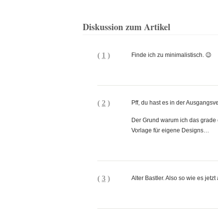
Diskussion zum Artikel
(
1
)
Finde ich zu minimalistisch. 😉
(
2
)
Pff, du hast es in der Ausgangsv
Der Grund warum ich das grade d
Vorlage für eigene Designs…
(
3
)
Alter Bastler. Also so wie es jetzt