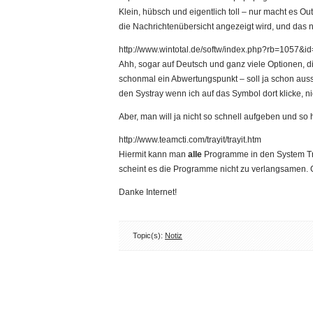
Klein, hübsch und eigentlich toll – nur macht es 
die Nachrichtenübersicht angezeigt wird, und das ne
http://www.wintotal.de/softw/index.php?rb=1057&i
Ahh, sogar auf Deutsch und ganz viele Optionen, di
schonmal ein Abwertungspunkt – soll ja schon auss
den Systray wenn ich auf das Symbol dort klicke, n
Aber, man will ja nicht so schnell aufgeben und s
http://www.teamcti.com/trayit/trayit.htm
Hiermit kann man
alle
Programme in den System Tra
scheint es die Programme nicht zu verlangsamen. Gefä
Danke Internet!
Topic(s):
Notiz