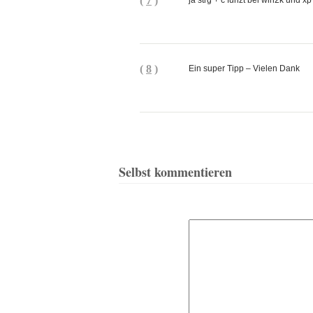
(
7
)
ja strg + c funzt bei win2k und xp 
(
8
)
Ein super Tipp – Vielen Dank
Selbst kommentieren