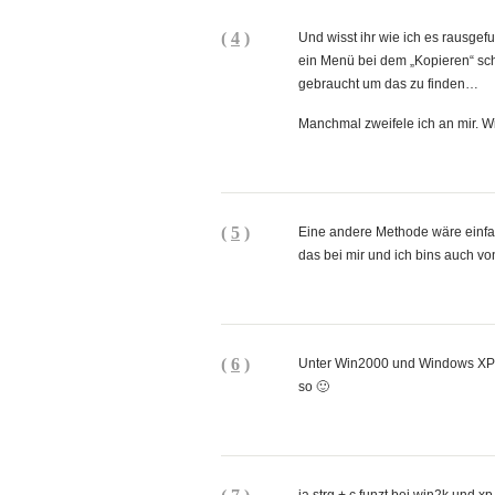
(
4
)
Und wisst ihr wie ich es rausge
ein Menü bei dem „Kopieren“ sch
gebraucht um das zu finden…
Manchmal zweifele ich an mir. Wi
(
5
)
Eine andere Methode wäre einfac
das bei mir und ich bins auch 
(
6
)
Unter Win2000 und Windows XP (Pr
so 🙂