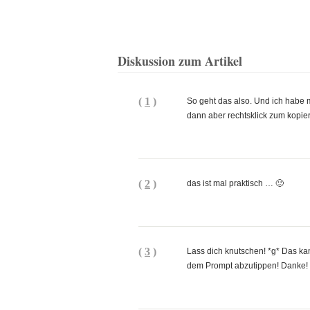
Diskussion zum Artikel
(
1
)
So geht das also. Und ich habe
dann aber rechtsklick zum kopie
(
2
)
das ist mal praktisch … 🙂
(
3
)
Lass dich knutschen! *g* Das ka
dem Prompt abzutippen! Danke!