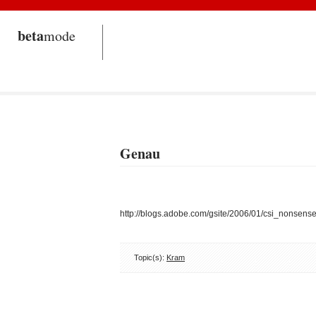
beta
mode
Genau
http://blogs.adobe.com/gsite/2006/01/csi_nonsens
Topic(s):
Kram