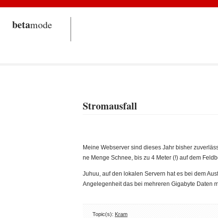
beta
mode
Stromausfall
Meine Webserver sind dieses Jahr bisher zuverläss
ne Menge Schnee, bis zu 4 Meter (!) auf dem Feldb
Juhuu, auf den lokalen Servern hat es bei dem Ausf
Angelegenheit das bei mehreren Gigabyte Daten ma
Topic(s):
Kram