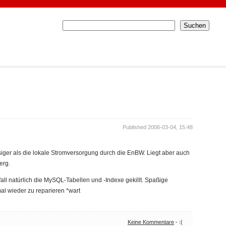
Published 2006-03-04, 15:48
iger als die lokale Stromversorgung durch die EnBW. Liegt aber auch
erg.
all natürlich die MySQL-Tabellen und -Indexe gekillt. Spaßige
l wieder zu reparieren *wart
Keine Kommentare
- :(