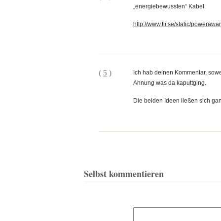
„energiebewussten“ Kabel:
http://www.tii.se/static/powerawa
(
5
)
Ich hab deinen Kommentar, sowei
Ahnung was da kaputtging.
Die beiden Ideen ließen sich ga
Selbst kommentieren