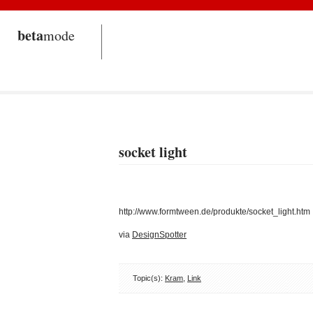
beta
mode
socket light
http://www.formtween.de/produkte/socket_light.htm
via
DesignSpotter
Topic(s):
Kram
,
Link