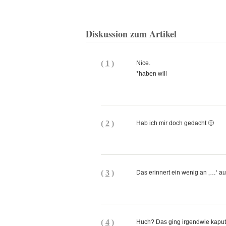
Diskussion zum Artikel
(
1
)
Nice.
*haben will
(
2
)
Hab ich mir doch gedacht 🙂
(
3
)
Das erinnert ein wenig an ‚…‘ 
(
4
)
Huch? Das ging irgendwie kaputt