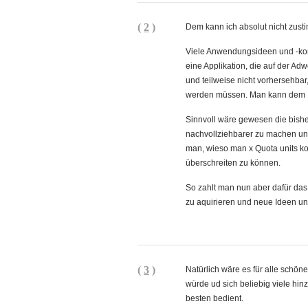
(
2
)
Dem kann ich absolut nicht zust
Viele Anwendungsideen und -kon
eine Applikation, die auf der Ad
und teilweise nicht vorhersehbar
werden müssen. Man kann dem Ku
Sinnvoll wäre gewesen die bish
nachvollziehbarer zu machen und
man, wieso man x Quota units k
überschreiten zu können.
So zahlt man nun aber dafür das
zu aquirieren und neue Ideen un
(
3
)
Natürlich wäre es für alle sch
würde ud sich beliebig viele hi
besten bedient.