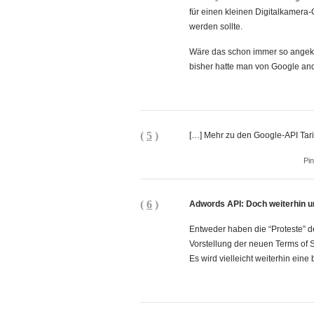
für einen kleinen Digitalkamera
werden sollte.
Wäre das schon immer so angekü
bisher hatte man von Google and
(
5
)
[…] Mehr zu den Google-API Tar
Pi
(
6
)
Adwords API: Doch weiterhin 
Entweder haben die “Proteste” de
Vorstellung der neuen Terms of S
Es wird vielleicht weiterhin ein