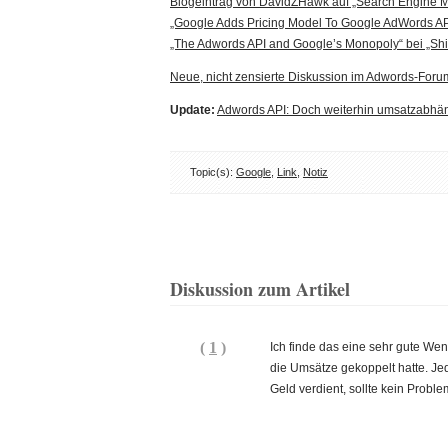
Blogeintrag von DavidZHawk auf „Search Engine M
„Google Adds Pricing Model To Google AdWords A
„The Adwords API and Google’s Monopoly“ bei „Shi
Neue, nicht zensierte Diskussion im Adwords-Fo
Update:
Adwords API: Doch weiterhin umsatzabhä
Topic(s):
Google
,
Link
,
Notiz
Diskussion zum Artikel
(
1
)
Ich finde das eine sehr gute Wen
die Umsätze gekoppelt hatte. Jed
Geld verdient, sollte kein Prob