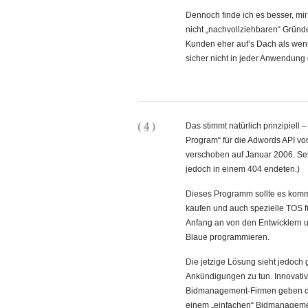
Dennoch finde ich es besser, mir
nicht „nachvollziehbaren“ Gründ
Kunden eher auf’s Dach als wen
sicher nicht in jeder Anwendung d
(
4
)
Das stimmt natürlich prinzipiel
Program“ für die Adwords API vo
verschoben auf Januar 2006. Seit
jedoch in einem 404 endeten.)
Dieses Programm sollte es komme
kaufen und auch spezielle TOS f
Anfang an von den Entwicklern u
Blaue programmieren.
Die jetzige Lösung sieht jedoch
Ankündigungen zu tun. Innovati
Bidmanagement-Firmen geben die 
einem „einfachen“ Bidmanagemen