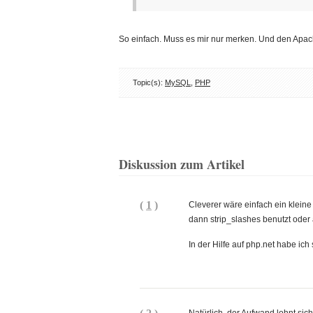
So einfach. Muss es mir nur merken. Und den Apac
Topic(s):
MySQL
,
PHP
Diskussion zum Artikel
(
1
)
Cleverer wäre einfach ein kleine
dann strip_slashes benutzt oder 
In der Hilfe auf php.net habe ic