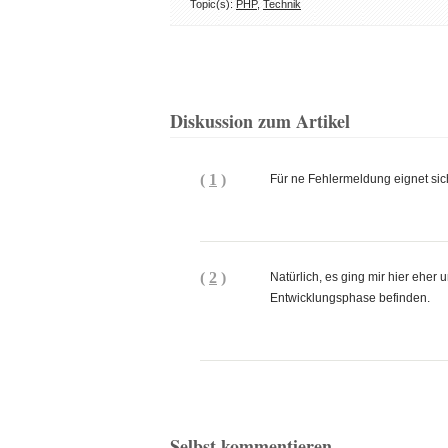
Topic(s):
PHP
,
Technik
Diskussion zum Artikel
(
1
)
Für ne Fehlermeldung eignet sic
(
2
)
Natürlich, es ging mir hier eher 
Entwicklungsphase befinden.
Selbst kommentieren