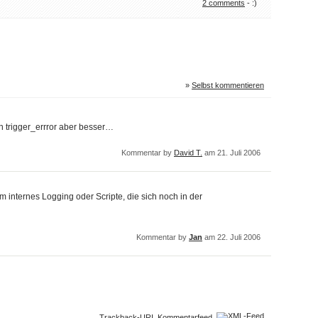
2 comments
- :)
»
Selbst kommentieren
h trigger_errror aber besser…
Kommentar by
David T.
am 21. Juli 2006
um internes Logging oder Scripte, die sich noch in der
Kommentar by
Jan
am 22. Juli 2006
Trackback-URI
,
Kommentarfeed.