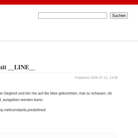
mit __LINE__
Published 2006-07-21, 13:08
die Gegend und bin nie auf die Idee gekommen, mal zu schauen, ob
rd, ausgeben werden kann.
php.net/constants.predefined