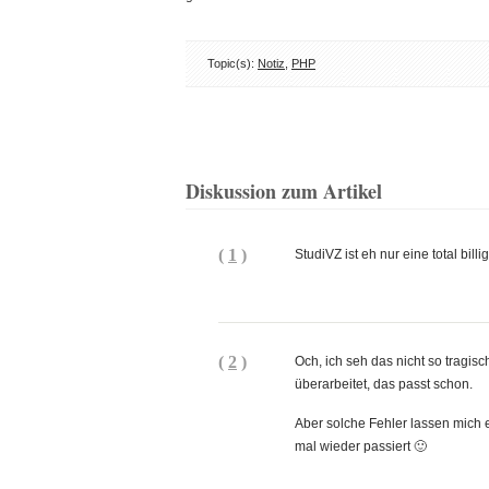
Topic(s):
Notiz
,
PHP
Diskussion zum Artikel
(
1
)
StudiVZ ist eh nur eine total bil
(
2
)
Och, ich seh das nicht so tragisc
überarbeitet, das passt schon.
Aber solche Fehler lassen mich 
mal wieder passiert 🙂