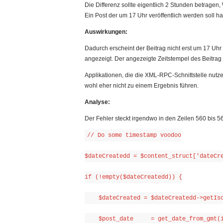
Die Differenz sollte eigentlich 2 Stunden betrage
Ein Post der um 17 Uhr veröffentlich werden soll h
Auswirkungen:
Dadurch erscheint der Beitrag nicht erst um 17 Uhr
angezeigt. Der angezeigte Zeitstempel des Beitrag
Applikationen, die die XML-RPC-Schnittstelle nutze
wohl eher nicht zu einem Ergebnis führen.
Analyse:
Der Fehler steckt irgendwo in den Zeilen 560 bis 
// Do some timestamp voodoo
$dateCreatedd = $content_struct['dateCr
if (!empty($dateCreatedd)) {
    $dateCreated = $dateCreatedd->getIs
    $post_date     = get_date_from_gmt(